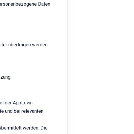
 personenbezogene Daten
eter übertragen werden.
tzung.
el der AppLovin
e und bei relevanten
bermittelt werden. Die