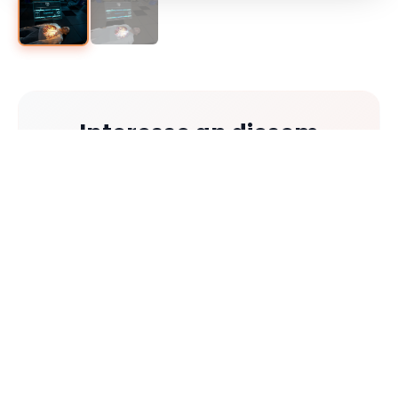
Interesse an diesem
Training?
Informieren Sie sich über unsere Pakete oder
fordern Sie direkt ein unverbindliches Angebot
an.
UNSERE PAKETE
KONTAKT AUFNEHMEN